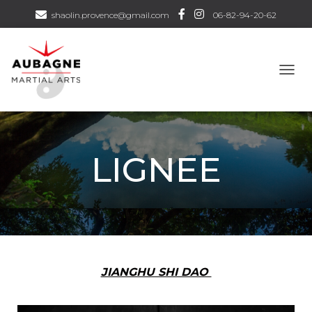
shaolin.provence@gmail.com
06-82-94-20-62
D
É
P
L
I
E
LIGNEE
R
L
A
N
A
V
I
G
A
JIANGHU SHI DAO
T
I
O