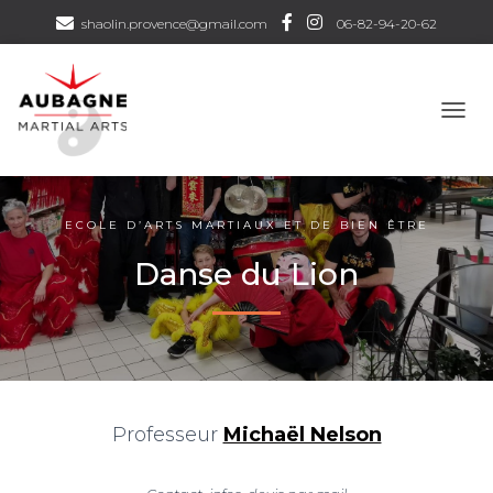
shaolin.provence@gmail.com
06-82-94-20-62
D
É
P
L
I
ECOLE D’ARTS MARTIAUX ET DE BIEN ÊTRE
E
R
Danse du Lion
L
A
N
A
V
I
G
A
Professeur
Michaël Nelson
T
I
O